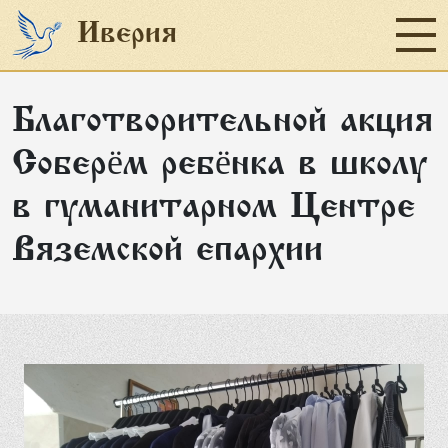
Иверия
Благотворительной акция
Главная
Соберём ребёнка в школу
Социальное служение
в гуманитарном Центре
Наши проекты
Вяземской епархии
Пожертвование
Об организации
Отчеты
Новости
Контакты