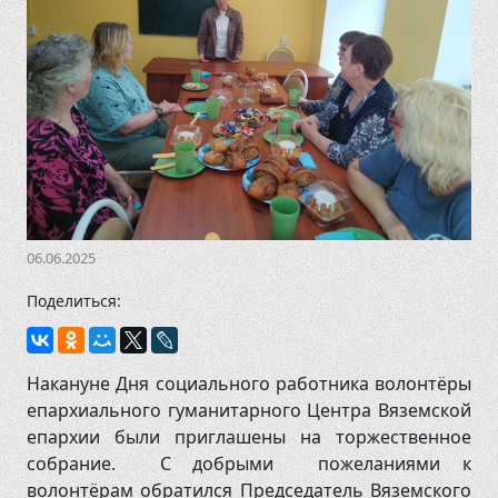
8 (48131) 4-17-73
06.06.2025
Поделиться:
Накануне Дня социального работника волонтёры
епархиального гуманитарного Центра Вяземской
епархии были приглашены на торжественное
собрание. С добрыми пожеланиями к
волонтёрам обратился Председатель Вяземского