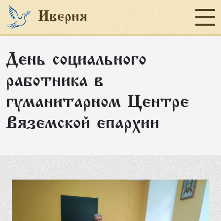
Иверия
День социального
Главная
работника в
Социальное служение
гуманитарном Центре
Наши проекты
Вяземской епархии
Пожертвование
Об организации
Отчеты
Новости
Контакты