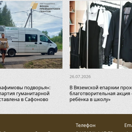
26.07.2026
рафимовы подворья»:
В Вяземской епархии прох
партия гуманитарной
благотворительная акция
тавлена в Сафоново
ребёнка в школу»
Телефон
Ema