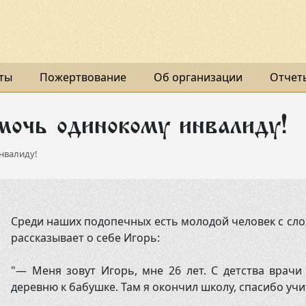
ты
Пожертвование
Об организации
Отчет
мочь одинокому инвалиду!
нвалиду!
Среди наших подопечных есть молодой человек с сл
рассказывает о себе Игорь:
"— Меня зовут Игорь, мне 26 лет. С детства врач
деревню к бабушке. Там я окончил школу, спасибо учи